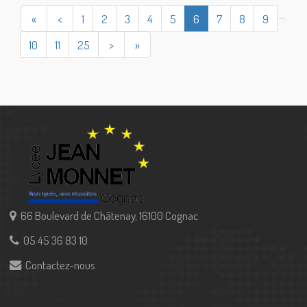
...
«
<
1
2
3
4
5
6
7
8
9
10
11
25
>
»
66 Boulevard de Châtenay, 16100 Cognac
05 45 36 83 10
Contactez-nous