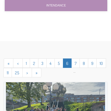
INTENDANCE
«
<
1
2
3
4
5
6
7
8
9
10
...
11
25
>
»