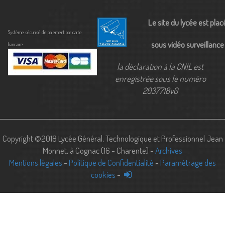
Le site du lycée est plac
Système sécurisé de paiement par carte
sous vidéo surveillance
bancaire
la déclaration à la CNIL est
enregistrée sous le numéro
2037718v0
Copyright ©2018 Lycée Général, Technologique et Professionnel Jean
Monnet, à Cognac (16 - Charente) -
Archives
Mentions légales
-
Politique de Confidentialité
-
Paramétrage des
cookies
-