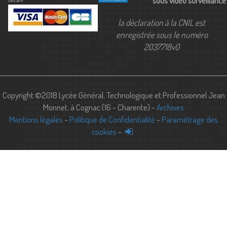
sous vidéo surveillance
bancaire
la déclaration à la CNIL est
enregistrée sous le numéro
2037718v0
Copyright ©2018 Lycée Général, Technologique et Professionnel Jean
Monnet, à Cognac (16 - Charente) -
Archives
Mentions légales
-
Politique de Confidentialité
-
Paramétrage des
cookies
-