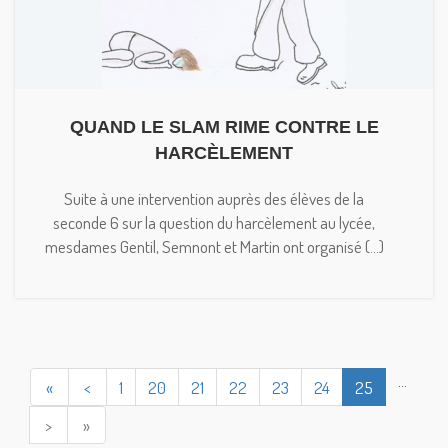
QUAND LE SLAM RIME CONTRE LE
HARCÈLEMENT
Suite à une intervention auprès des élèves de la
seconde 6 sur la question du harcèlement au lycée,
mesdames Gentil, Semnont et Martin ont organisé (...)
...
«
<
1
20
21
22
23
24
25
>
»