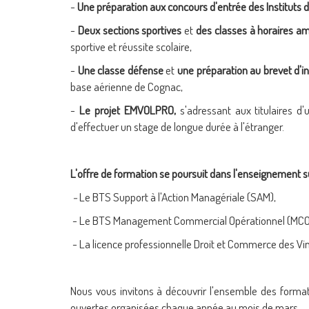
-
Une préparation aux concours d'entrée des Instituts d
-
Deux sections sportives
et
des classes
à horaires a
sportive et réussite scolaire,
-
Une classe défense
et
u
ne préparation au brevet d'in
base aérienne de Cognac,
-
L
e projet EMVOLPRO,
s'adressant aux titulaires d
d'effectuer un stage de longue durée à l'étranger.
L'offre de formation se poursuit dans l'enseignement s
-
Le BTS Support à l'Action Managériale (SAM),
- Le BTS Management Commercial Opérationnel (MCO
- La licence professionnelle Droit et Commerce des Vin
Nous vous invitons à découvrir l'ensemble des formati
ouvertes organisées chaque année au mois de mars.