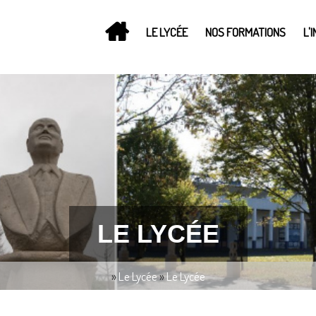
LE LYCÉE
NOS FORMATIONS
L'
LE LYCÉE
»
Le Lycée
»
Le Lycée