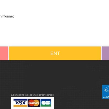
ean Monnet !
ENT
Système sécurisé de paiement par carte bancaire