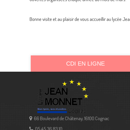
Bonne visite et au plaisir de vous accueillir au lycée J
CDI EN LIGNE
66 Boulevard de Châtenay, 16100 Cognac
05 45 36 83 10