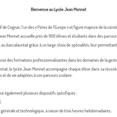
Bienvenue au Lycée Jean Monnet
tif de Cognac, l'un des « Pères de l'Europe » et figure majeure de la con
ean Monnet accueille près de 1100 élèves et étudiants dans des parcours
 au baccalauréat grâce à un large choix de spécialités, leur permettan
ose des formations professionnalisantes dans les domaines de la gest
nternat, le lycée Jean Monnet accompagne chaque élève dans sa réussi
es et de vie adaptées à son parcours scolaire.
se également plusieurs dispositifs spécifiques :
,
res générale et technologique, à raison de trois heures hebdomadaires,