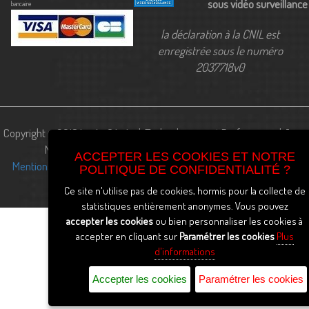
sous vidéo surveillance
bancaire
la déclaration à la CNIL est
enregistrée sous le numéro
2037718v0
Copyright ©2018 Lycée Général, Technologique et Professionnel Jean
Monnet, à Cognac (16 - Charente) -
Archives
Tags :
ACCEPTER LES COOKIES ET NOTRE
Mentions légales
-
Politique de Confidentialité
-
Paramétrage des
POLITIQUE DE CONFIDENTIALITÉ ?
cookies
-
Ce site n'utilise pas de cookies, hormis pour la collecte de
statistiques entièrement anonymes. Vous pouvez
accepter les cookies
ou bien personnaliser les cookies à
accepter en cliquant sur
Paramétrer les cookies
Plus
d'informations
Accepter les cookies
Paramétrer les cookies