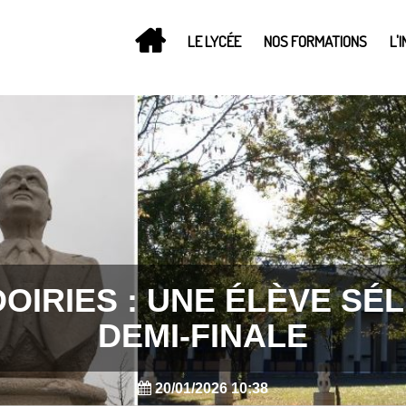
LE LYCÉE
NOS FORMATIONS
L'
OIRIES : UNE ÉLÈVE SÉ
DEMI-FINALE
20/01/2026 10:38